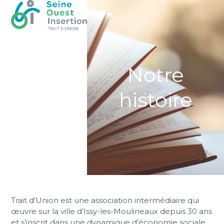
Skip
Open
Close
to
mobile
mobile
content
menu
menu
Notre
histoire
Trait d‘Union est une association intermédiaire qui
œuvre sur la ville d’Issy-les-Moulineaux depuis 30 ans
et s’inscrit dans une dynamique d’économie sociale