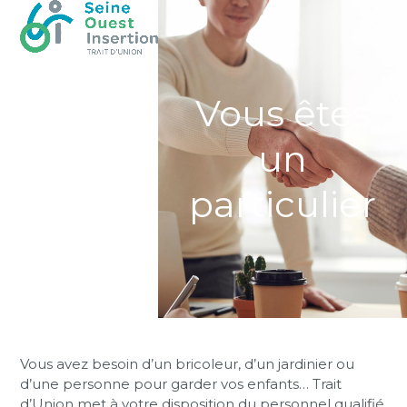
Skip
Open
Close
to
mobile
mobile
content
menu
menu
Vous êtes
un
particulier
Vous avez besoin d’un bricoleur, d’un jardinier ou
d’une personne pour garder vos enfants… Trait
d’Union met à votre disposition du personnel qualifié